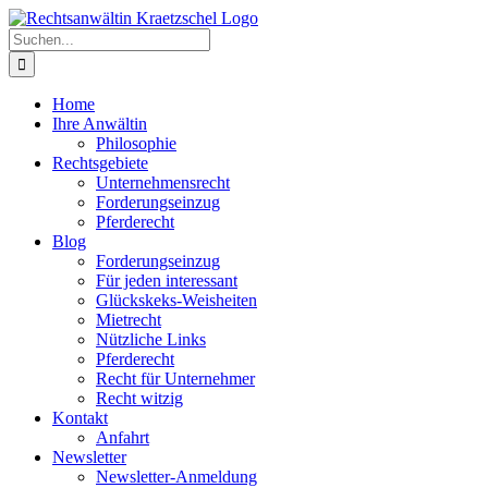
Zum
Inhalt
Suche
springen
nach:
Home
Ihre Anwältin
Philosophie
Rechtsgebiete
Unternehmensrecht
Forderungseinzug
Pferderecht
Blog
Forderungseinzug
Für jeden interessant
Glückskeks-Weisheiten
Mietrecht
Nützliche Links
Pferderecht
Recht für Unternehmer
Recht witzig
Kontakt
Anfahrt
Newsletter
Newsletter-Anmeldung