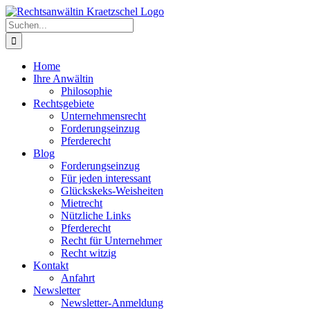
Zum
Inhalt
Suche
springen
nach:
Home
Ihre Anwältin
Philosophie
Rechtsgebiete
Unternehmensrecht
Forderungseinzug
Pferderecht
Blog
Forderungseinzug
Für jeden interessant
Glückskeks-Weisheiten
Mietrecht
Nützliche Links
Pferderecht
Recht für Unternehmer
Recht witzig
Kontakt
Anfahrt
Newsletter
Newsletter-Anmeldung